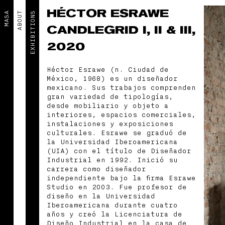
HÉCTOR ESRAWE
MASA
ABOUT
EXHIBITIONS
CANDLEGRID I, II & III,
2020
Héctor Esrawe (n. Ciudad de
México, 1968) es un diseñador
mexicano. Sus trabajos comprenden
gran variedad de tipologías,
desde mobiliario y objeto a
interiores, espacios comerciales,
instalaciones y exposiciones
culturales. Esrawe se graduó de
la Universidad Iberoamericana
(UIA) con el título de Diseñador
Industrial en 1992. Inició su
carrera como diseñador
independiente bajo la firma Esrawe
Studio en 2003. Fue profesor de
diseño en la Universidad
Iberoamericana durante cuatro
años y creó la Licenciatura de
Diseño Industrial en la casa de