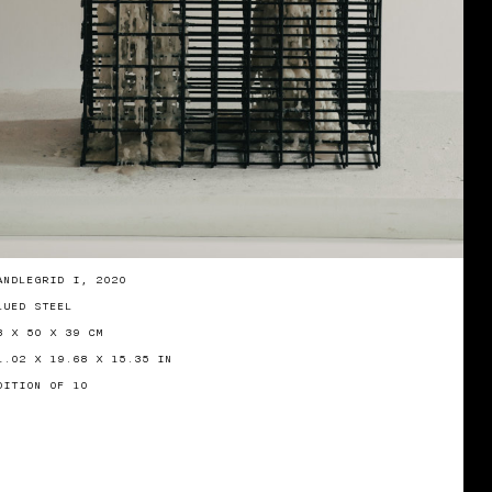
ANDLEGRID I, 2020
LUED STEEL
8 X 50 X 39 CM
1.02 X 19.68 X 15.35 IN
DITION OF 10