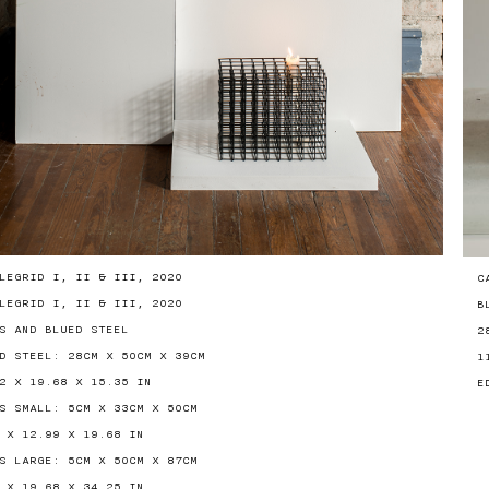
LEGRID I, II & III, 2020
C
LEGRID I, II & III, 2020
B
S AND BLUED STEEL
2
D STEEL: 28CM X 50CM X 39CM
1
2 X 19.68 X 15.35 IN
E
S SMALL: 5CM X 33CM X 50CM
 X 12.99 X 19.68 IN
S LARGE: 5CM X 50CM X 87CM
 X 19.68 X 34.25 IN