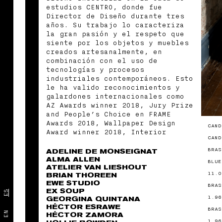
estudios CENTRO, donde fue
Director de Diseño durante tres
años. Su trabajo lo caracteriza
la gran pasión y el respeto que
siente por los objetos y muebles
creados artesanalmente, en
combinación con el uso de
tecnologías y procesos
industriales contemporáneos. Esto
le ha valido reconocimientos y
galardones internacionales como
AZ Awards winner 2018, Jury Prize
and People’s Choice en FRAME
Awards 2018, Wallpaper Design
CAND
Award winner 2018, Interior
CAND
Prectice of the year en World
Interior News 2018 y Best of the
BRAS
ADELINE DE MONSEIGNAT
Year Award 2017 entre otros. Su
ALMA ALLEN
BLUE
ATELIER VAN LIESHOUT
obra está presente en la
11.0
BRIAN THOREEN
colección permanente del High
EWE STUDIO
Museum of Art de Atlanta, con la
BRAS
EX SOUP
ES
banca Centípede y la colección de
1.96
GEORGINA QUINTANA
joyería Vestigios. Ha participado
HÉCTOR ESRAWE
BRAS
en distintas conferencias y
EN
HÉCTOR ZAMORA
talleres alrededor del mundo; su
1.96