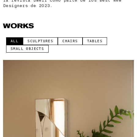
la revista Dwell como parte de los Best New
Designers de 2023.
WORKS
ALL
SCULPTURES
CHAIRS
TABLES
SMALL OBJECTS