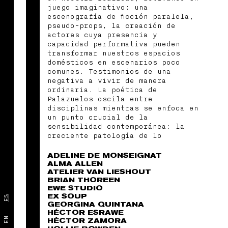
juego imaginativo: una
escenografía de ficción paralela,
pseudo-props, la creación de
actores cuya presencia y
capacidad performativa pueden
transformar nuestros espacios
domésticos en escenarios poco
comunes. Testimonios de una
negativa a vivir de manera
ordinaria. La poética de
Palazuelos oscila entre
disciplinas mientras se enfoca en
un punto crucial de la
sensibilidad contemporánea: la
creciente patología de lo
concreto, la alienación de la
vida diaria y el espacio que la
ADELINE DE MONSEIGNAT
abstracción ocupa en la esfera
ALMA ALLEN
ATELIER VAN LIESHOUT
social. Construyendo sobre
BRIAN THOREEN
nuestro pasado y experiencias
EWE STUDIO
personales mediante nuevas
EX SOUP
ES
narrativas visuales. Maika
GEORGINA QUINTANA
realizó sus estudios de
HÉCTOR ESRAWE
licenciatura en arte en la UDEM
EN
HÉCTOR ZAMORA
(Monterrey, México), cursando