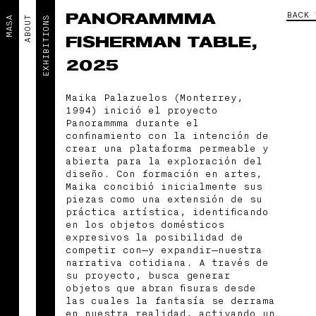
PANORAMMMA
BACK 
MASA
ABOUT
EXHIBITIONS
FISHERMAN TABLE,
2025
Maika Palazuelos (Monterrey,
1994) inició el proyecto
Panorammma durante el
confinamiento con la intención de
crear una plataforma permeable y
abierta para la exploración del
diseño. Con formación en artes,
Maika concibió inicialmente sus
piezas como una extensión de su
práctica artística, identificando
en los objetos domésticos
expresivos la posibilidad de
competir con—y expandir—nuestra
narrativa cotidiana. A través de
su proyecto, busca generar
objetos que abran fisuras desde
las cuales la fantasía se derrama
en nuestra realidad, activando un