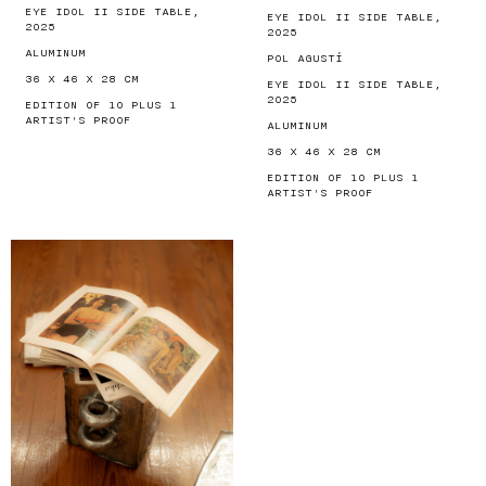
EYE IDOL II SIDE TABLE,
EYE IDOL II SIDE TABLE,
2025
2025
ALUMINUM
POL AGUSTÍ
36 X 46 X 28 CM
EYE IDOL II SIDE TABLE,
2025
EDITION OF 10 PLUS 1
ARTIST'S PROOF
ALUMINUM
36 X 46 X 28 CM
EDITION OF 10 PLUS 1
ARTIST'S PROOF