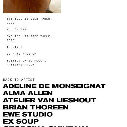
EYE IDOL II SIDE TABLE,
2025
POL AGUSTÍ
EYE IDOL II SIDE TABLE,
2025
ALUMINUM
36 X 46 X 28 CM
EDITION OF 10 PLUS 1
ARTIST'S PROOF
BACK TO ARTIST
ADELINE DE MONSEIGNAT
ALMA ALLEN
ATELIER VAN LIESHOUT
BRIAN THOREEN
EWE STUDIO
EX SOUP